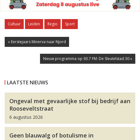
Cultuur
Leiden
Regio
Sport
« Eerstejaars Minerva naar Njord
Nieuw programma op 93.7 FM: De Sleutelstad 30 »
LAATSTE NIEUWS
Ongeval met gevaarlijke stof bij bedrijf aan
Rooseveltstraat
6 augustus 2026
Geen blauwalg of botulisme in