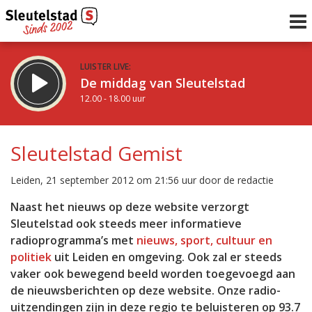
LUISTER LIVE:
De middag van Sleutelstad
12.00 - 18.00 uur
STRAKS:
De avond van Sleutelstad
Sleutelstad Gemist
18.00 - 19.00 uur
uur 1 van 0
Vorig uur
Volgend uur
Leiden, 21 september 2012 om 21:56 uur door de redactie
Inklappen
Naast het nieuws op deze website verzorgt
Sleutelstad ook steeds meer informatieve
radioprogramma’s met
nieuws, sport, cultuur en
politiek
uit Leiden en omgeving. Ook zal er steeds
vaker ook bewegend beeld worden toegevoegd aan
de nieuwsberichten op deze website. Onze radio-
uitzendingen zijn in deze regio te beluisteren op 93.7